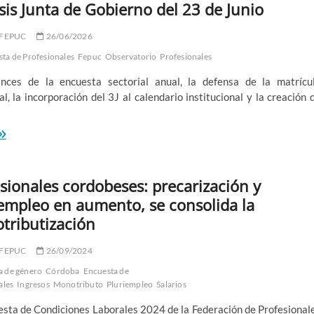
sis Junta de Gobierno del 23 de Junio
 FEPUC
26/06/2026
ta de Profesionales
Fepuc
Observatorio
Profesionales
nces de la encuesta sectorial anual, la defensa de la matrícu
al, la incorporación del 3J al calendario institucional y la creación 
ntesis
nta
e
bierno
sionales cordobeses: precarización y
l
3
empleo en aumento, se consolida la
e
tributización
nio
 FEPUC
26/09/2024
a de género
Córdoba
Encuesta de
ales
Ingresos
Monotributo
Pluriempleo
Salarios
esta de Condiciones Laborales 2024 de la Federación de Profesional