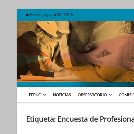
Skip
miércoles, agosto 05, 2026
to
content
FEDERACIÓN DE ENTIDADES PROFE
FEPUC
NOTICIAS
OBSERVATORIO
COMISI
Etiqueta:
Encuesta de Profesiona