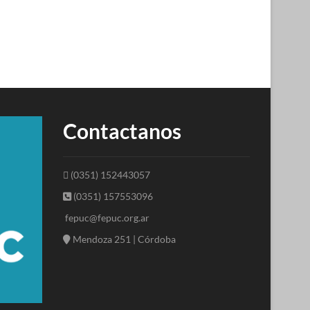
Contactanos
(0351) 152443057
(0351) 157553096
fepuc@fepuc.org.ar
Mendoza 251 | Córdoba