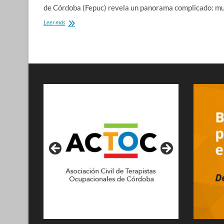
de Córdoba (Fepuc) revela un panorama complicado: mu
Profesionales
Leer más
cordobeses:
precarización
y
pluriempleo
en
aumento,
se
consolida
la
monotributización