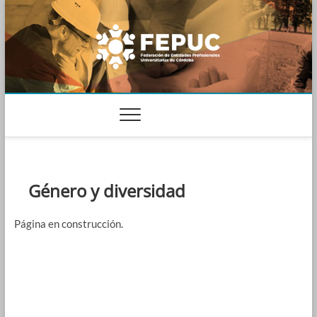
Skip
to
content
FEDERACIÓN DE ENTIDADES
PROFESIONALES
UNIVERSITARIAS DE CÓRDOBA
Género y diversidad
Página en construcción.