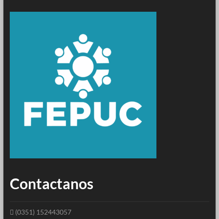
Contactanos
(0351) 152443057