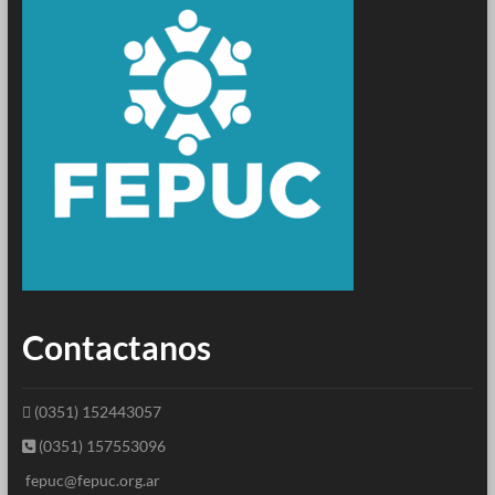
Contactanos
(0351) 152443057
(0351) 157553096
fepuc@fepuc.org.ar