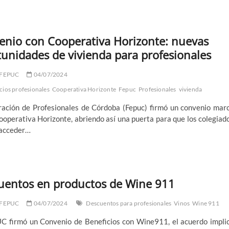
enio con Cooperativa Horizonte: nuevas
unidades de vivienda para profesionales
 FEPUC
04/07/2024
cios profesionales
Cooperativa Horizonte
Fepuc
Profesionales
vivienda
ración de Profesionales de Córdoba (Fepuc) firmó un convenio mar
ooperativa Horizonte, abriendo así una puerta para que los colegiad
acceder…
uentos en productos de Wine 911
 FEPUC
04/07/2024
Descuentos para profesionales
Vinos
Wine 911
C firmó un Convenio de Beneficios con Wine911, el acuerdo impli