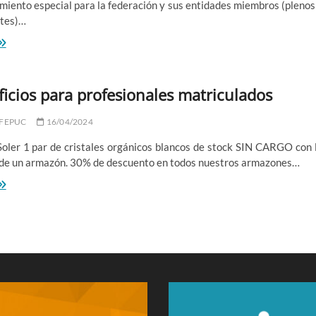
miento especial para la federación y sus entidades miembros (plenos
tes)…
escuentos
n
oductos
e
icios para profesionales matriculados
ine
11
 FEPUC
16/04/2024
Soler 1 par de cristales orgánicos blancos de stock SIN CARGO con 
de un armazón. 30% de descuento en todos nuestros armazones…
neficios
ra
ofesionales
triculados