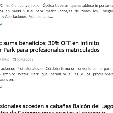
C firmó un convenio con Óptica Caseros, que establece important
ios en salud visual para matriculados/as de todos los Colegio
s y Asociaciones Profesionales…
escuentos
clusivos
n
tica
 suma beneficios: 30% OFF en Infinito
seros
 Park para profesionales matriculados
 FEPUC
20/02/2026
ración de Profesionales de Córdoba firmó un convenio con el parq
o Infinito Water Park que permitirá a las y los profesional
lados en…
epuc
uma
neficios:
0%
sionales acceden a cabañas Balcón del Lag
FF
n
tro de Convenciones gracias al convenio