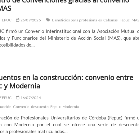
finito
MAS
ater
ark
ra
 FEPUC
26/09/2025
Beneficios para profesionales
Cabañas
Fepuc
MA
ofesionales
triculados
C firmó un Convenio Interinstitucional con la Asociación Mutual 
os y Funcionarios del Ministerio de Acción Social (MAS), que ab
posibilidades de…
entos en la construcción: convenio entre
c y Modernia
 FEPUC
16/07/2024
rucción
Convenio
descuento
Fepuc
Modernia
ración de Profesionales Universitarios de Córdoba (Fepuc) firmó 
o con Modernia por el cual se ofrece una serie de descuent
vos a profesionales matriculados…