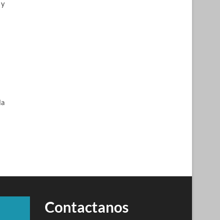
 y
la
Contactanos