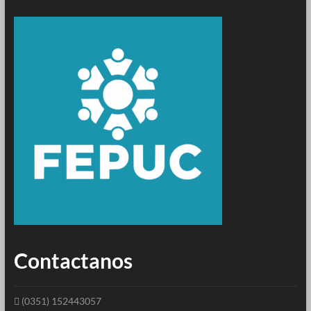
Contactanos
(0351) 152443057