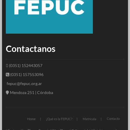
Contactanos
(0351) 152443057
(0351) 157553096
fepuc@fepuc.org.ar
Mendoza 251 | Córdoba
Contacto
Home
¿Qué es la FEPUC?
Matrícula