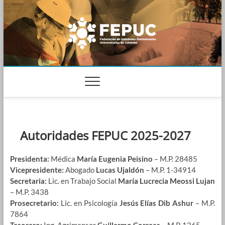
Skip
to
content
FEDERACIÓN DE ENTIDADES
PROFESIONALES
UNIVERSITARIAS DE CÓRDOBA
Autoridades FEPUC 2025-2027
Presidenta:
Médica
María Eugenia Peisino
– M.P. 28485
Vicepresidente:
Abogado
Lucas Ujaldón
– M.P. 1-34914
Secretaria:
Lic. en Trabajo Social
María Lucrecia Meossi Lujan
– M.P. 3438
Prosecretario:
Lic. en Psicología
Jesús Elías Dib Ashur
– M.P.
7864
Tesorero:
Ing. Agrimensor
Guillermo Correas
– M.P. 1265