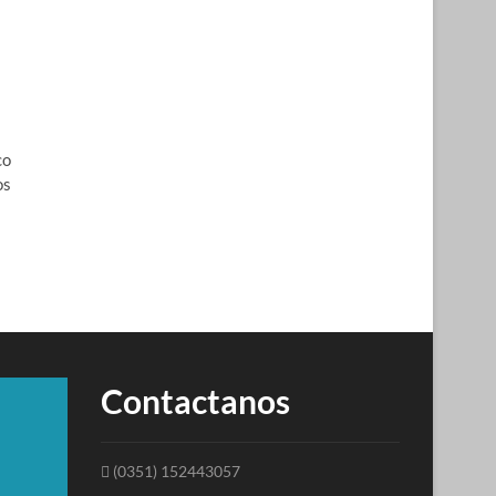
co
os
Contactanos
(0351) 152443057