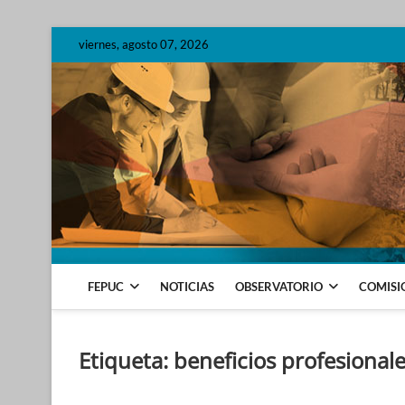
Skip
viernes, agosto 07, 2026
to
content
FEDERACIÓN DE ENTIDADES PROFE
FEPUC
NOTICIAS
OBSERVATORIO
COMISI
Etiqueta:
beneficios profesional