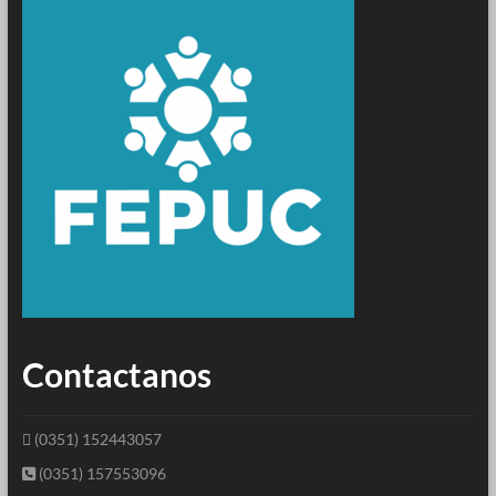
Contactanos
(0351) 152443057
(0351) 157553096