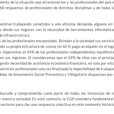
iento de la situación que atraviesan los y las profesionales del país 
8 respuestas de profesionales de distintas disciplinas y de todas l
cuentran trabajando sometidos a una altísima demanda, algunos en 
os desde sus hogares con la necesidad de herramientas informática
de infraestructura.
 de los profesionales encuestados. Brindan a la sociedad sus servici
do su propia estructura de costos (el 60 % paga un alquiler en el lug
s imperantes el 44% de los profesionales independientes manifiest
n sus ingresos. Si consideramos que el 69% de ellos son el princip
gente necesidad de asistencia económico financiera, no solo por est
 servicios profesionales una vez finalizada la imposibilidad de trabajar
idas de Aislamiento Social Preventivo y Obligatorio dispuestas por 
volucrado y comprometido como parte de todas las instancias de l
de nuestra sociedad. En este contexto, la CGP considera fundamental
s sectores para dar una respuesta colectiva en este momento históri