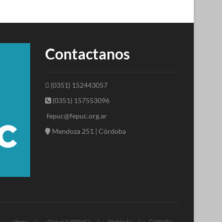
Contactanos
(0351) 152443057
(0351) 157553096
fepuc@fepuc.org.ar
Mendoza 251 | Córdoba
Contacto
Home
¿Qué es la FEPUC?
Matrícula