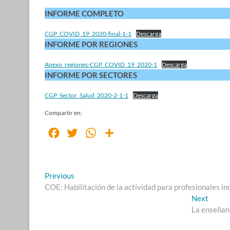
INFORME COMPLETO
CGP_COVID_19_2020-final-1-1
Descarga
INFORME POR REGIONES
Anexo_regiones-CGP_COVID_19_2020-1
Descarga
INFORME POR SECTORES
CGP_Sector_Salud_2020-2-1-1
Descarga
Compartir en:
F
T
W
S
a
w
h
h
c
i
a
a
Navegación
Previous
Previous
e
t
t
r
post:
COE: Habilitación de la actividad para profesionales i
de
b
t
s
e
Next
Next
o
e
A
entradas
post:
La enseñanz
o
r
p