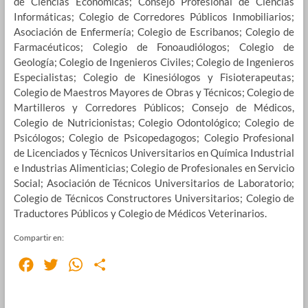
de Ciencias Económicas; Consejo Profesional de Ciencias
Informáticas; Colegio de Corredores Públicos Inmobiliarios;
Asociación de Enfermería; Colegio de Escribanos; Colegio de
Farmacéuticos; Colegio de Fonoaudiólogos; Colegio de
Geología; Colegio de Ingenieros Civiles; Colegio de Ingenieros
Especialistas; Colegio de Kinesiólogos y Fisioterapeutas;
Colegio de Maestros Mayores de Obras y Técnicos; Colegio de
Martilleros y Corredores Públicos; Consejo de Médicos,
Colegio de Nutricionistas; Colegio Odontológico; Colegio de
Psicólogos; Colegio de Psicopedagogos; Colegio Profesional
de Licenciados y Técnicos Universitarios en Química Industrial
e Industrias Alimenticias; Colegio de Profesionales en Servicio
Social; Asociación de Técnicos Universitarios de Laboratorio;
Colegio de Técnicos Constructores Universitarios; Colegio de
Traductores Públicos y Colegio de Médicos Veterinarios.
Compartir en:
F
T
W
S
a
w
h
h
c
i
a
a