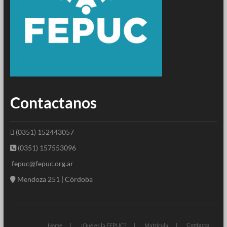
Contactanos
(0351) 152443057
(0351) 157553096
fepuc@fepuc.org.ar
Mendoza 251 | Córdoba
Contacto
Home
¿Qué es la FEPUC?
Matrícula